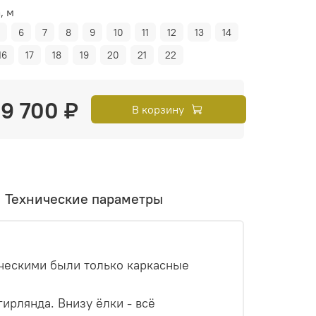
, м
5
6
7
8
9
10
11
12
13
14
16
17
18
19
20
21
22
9 700 ₽
В корзину
Технические параметры
ческими были только каркасные
ирлянда. Внизу ёлки - всё