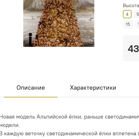
Высота
4
15
43
Описание
Характеристики
Новая модель Альпийской ёлки, раньше светодинами
модели.
В каждую веточку светодинамической ёлки вплетена г