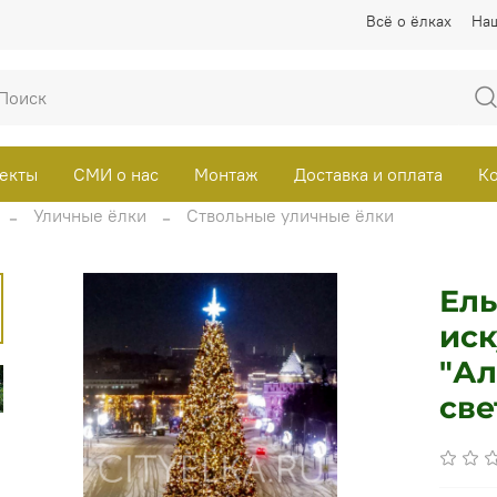
Всё о ёлках
На
екты
СМИ о нас
Монтаж
Доставка и оплата
К
Уличные ёлки
Ствольные уличные ёлки
Ель
иск
"Ал
св