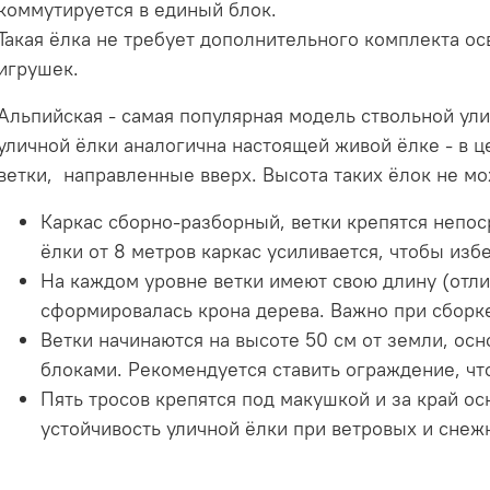
коммутируется в единый блок.
Такая ёлка не требует дополнительного комплекта о
игрушек.
Альпийская - самая популярная модель ствольной ул
уличной ёлки аналогична настоящей живой ёлке - в ц
ветки, направленные вверх.
Высота таких ёлок не м
Каркас сборно-разборный, ветки крепятся непос
ёлки от 8 метров каркас усиливается, чтобы изб
На каждом уровне ветки имеют свою длину (отлич
сформировалась крона дерева. Важно при сборке
Ветки начинаются на высоте 50 см от земли, о
блоками. Рекомендуется ставить
ограждение, чт
Пять тросов крепятся под макушкой и за край ос
устойчивость уличной ёлки при ветровых и снеж