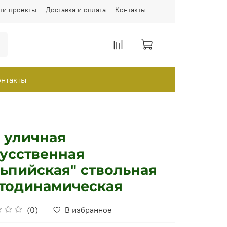
ши проекты
Доставка и оплата
Контакты
онтакты
 уличная
усственная
ьпийская" ствольная
етодинамическая
(0)
В избранное