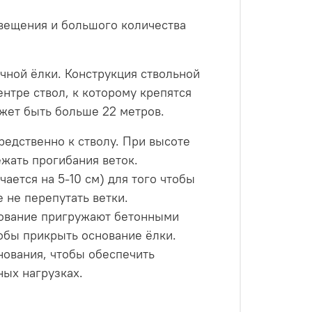
свещения и большого количества
ичной ёлки.
Конструкция ствольной
ентре ствол, к которому крепятся
ожет быть больше 22 метров.
редственно к стволу. При высоте
ежать прогибания веток.
ается на 5-10 см) для того чтобы
 не перепутать ветки.
снование пригружают бетонными
обы прикрыть основание ёлки.
нования, чтобы обеспечить
ных нагрузках.