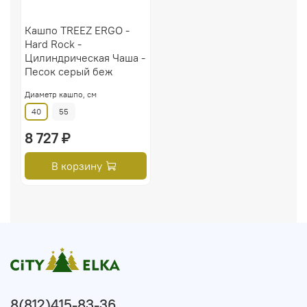
Кашпо TREEZ ERGO -
Hard Rock -
Цилиндрическая Чаша -
Песок серый беж
Диаметр кашпо, см
40
55
8 727 ₽
В корзину
8(812)415-83-36