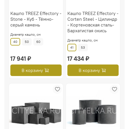
Кашпо TREEZ Effectory -
Кашпо TREEZ Effectory -
Stone - Куб - Тёмно-
Corten Steel - Цилиндр
серый камень
- Кортеновская сталь-
Бархатистая окись
Диаметр кашпо, см
Диаметр кашпо, см
40
50
60
41
53
17 941 ₽
17 434 ₽
В корзину
В корзину