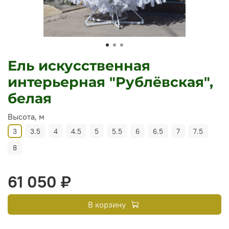
Ель искусственная
интерьерная "Рублёвская",
белая
Высота, м
3
3.5
4
4.5
5
5.5
6
6.5
7
7.5
8
61 050 ₽
В корзину